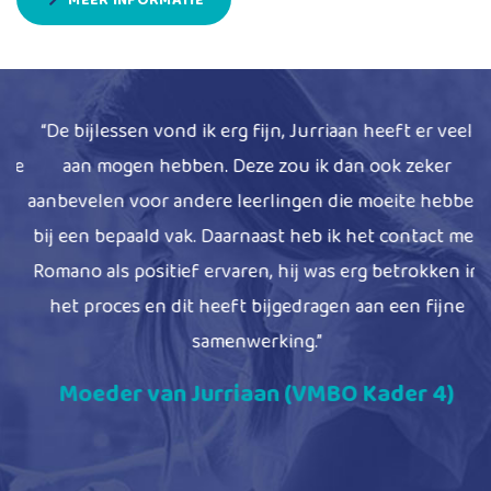
“De bijlessen vond ik erg fijn, Jurriaan heeft er veel
we
aan mogen hebben. Deze zou ik dan ook zeker
m
s
aanbevelen voor andere leerlingen die moeite hebben
bij een bepaald vak. Daarnaast heb ik het contact met
h
Romano als positief ervaren, hij was erg betrokken in
het proces en dit heeft bijgedragen aan een fijne
E
samenwerking.”
Moeder van Jurriaan (VMBO Kader 4)