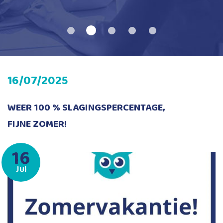
16/07/2025
WEER 100 % SLAGINGSPERCENTAGE,
FIJNE ZOMER!
16
Jul